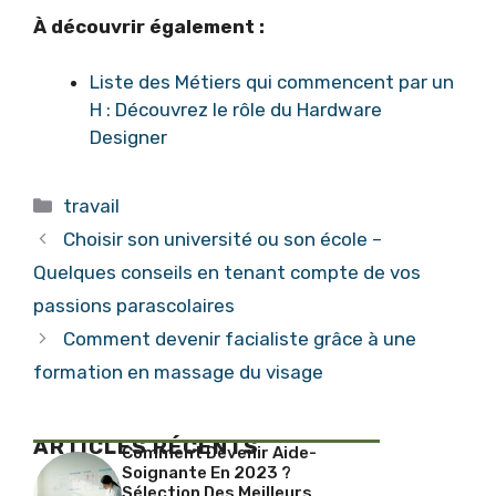
À découvrir également :
Liste des Métiers qui commencent par un
H : Découvrez le rôle du Hardware
Designer
Catégories
travail
Choisir son université ou son école –
Quelques conseils en tenant compte de vos
passions parascolaires
Comment devenir facialiste grâce à une
formation en massage du visage
ARTICLES RÉCENTS
Comment Devenir Aide-
Soignante En 2023 ?
Sélection Des Meilleurs